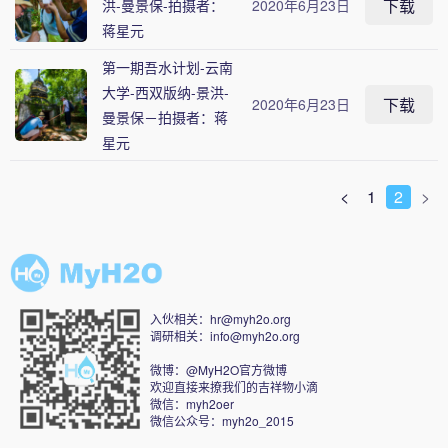
下载
洪-曼景保-拍摄者：
2020年6月23日
蒋星元
第一期吾水计划-云南
大学-西双版纳-景洪-
下载
2020年6月23日
曼景保－拍摄者：蒋
星元
<
1
2
>
入伙相关：hr@myh2o.org
调研相关：info@myh2o.org
微博：@MyH2O官方微博
欢迎直接来撩我们的吉祥物小滴
微信：myh2oer
微信公众号：myh2o_2015